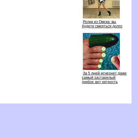
Ролик из Омска: вы
удете смеяться долго
За 5 дней исчезнет даже
самый застарелый
рибок: вот хитрость