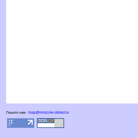
map@moscow-oblast.ru
Пишите нам: