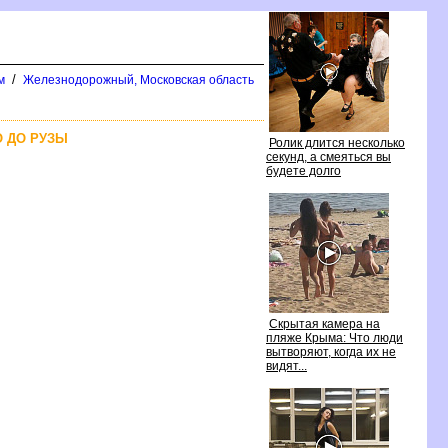
/
м
Железнодорожный, Московская область
О ДО РУЗЫ
Ролик длится несколько
секунд, а смеяться вы
удете долго
Скрытая камера на
пляже Крыма: Что люди
ытворяют, когда их не
идят...