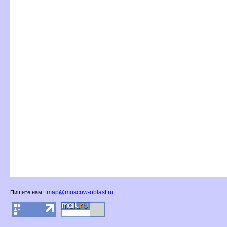
map@moscow-oblast.ru
Пишите нам: