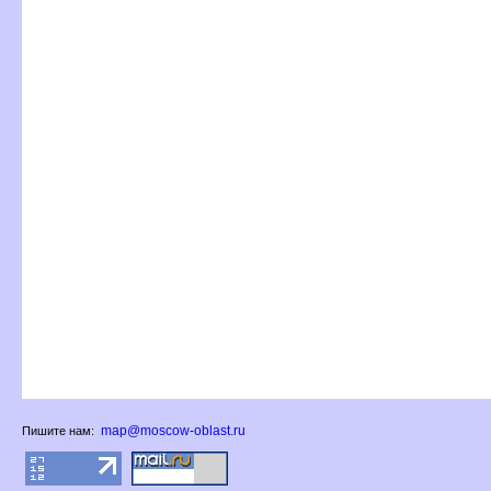
map@moscow-oblast.ru
Пишите нам: