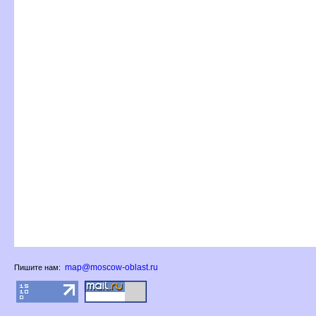
map@moscow-oblast.ru
Пишите нам: