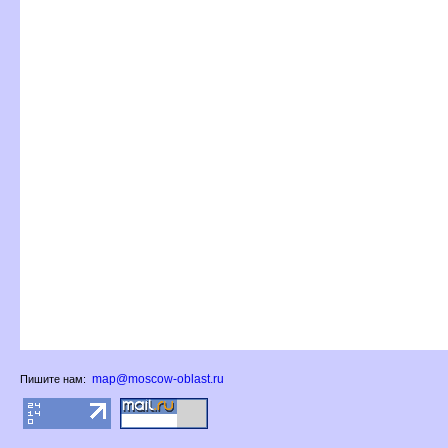
map@moscow-oblast.ru
Пишите нам: