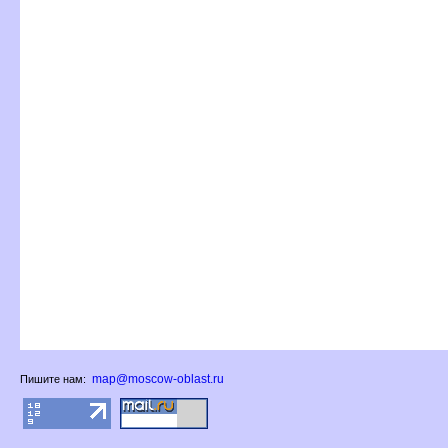
map@moscow-oblast.ru
Пишите нам: