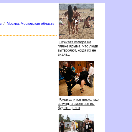
/
м
Москва, Московская область
Скрытая камера на
пляже Крыма: Что люди
ытворяют, когда их не
идят...
Ролик длится несколько
секунд, а смеяться вы
удете долго