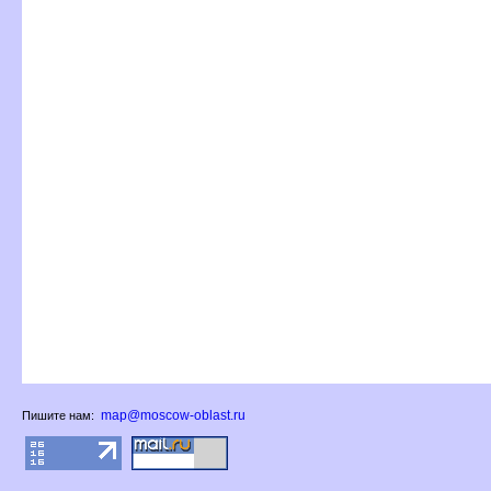
map@moscow-oblast.ru
Пишите нам: