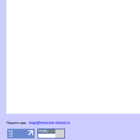
map@moscow-oblast.ru
Пишите нам: