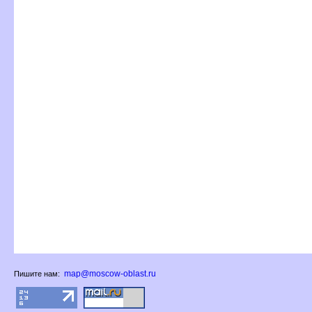
map@moscow-oblast.ru
Пишите нам: