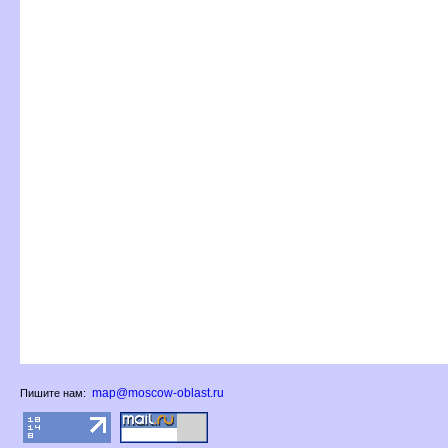
map@moscow-oblast.ru
Пишите нам: