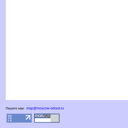
map@moscow-oblast.ru
Пишите нам: