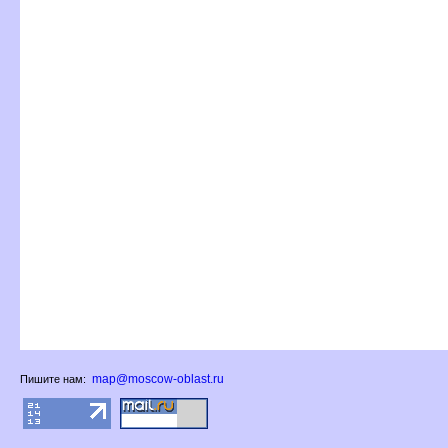
map@moscow-oblast.ru
Пишите нам: