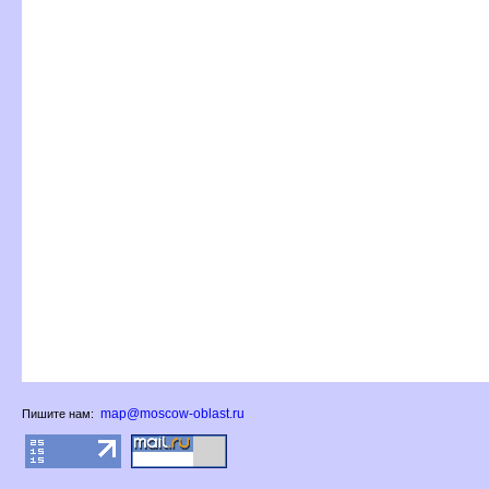
map@moscow-oblast.ru
Пишите нам: