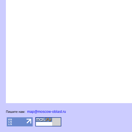
map@moscow-oblast.ru
Пишите нам: