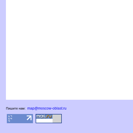
map@moscow-oblast.ru
Пишите нам: