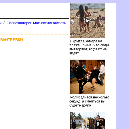
/
м
Солнечногорск, Московская область
ИВАНТЕЕВКИ
Скрытая камера на
пляже Крыма: Что люди
ытворяют, когда их не
идят...
Ролик длится несколько
секунд, а смеяться вы
удете долго