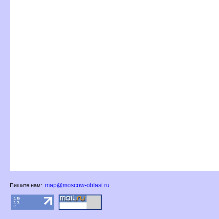
map@moscow-oblast.ru
Пишите нам: