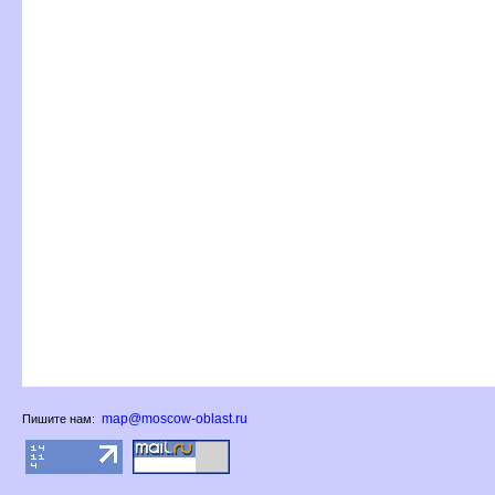
map@moscow-oblast.ru
Пишите нам: