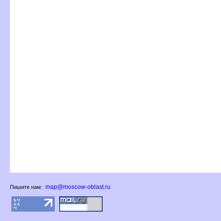
map@moscow-oblast.ru
Пишите нам: