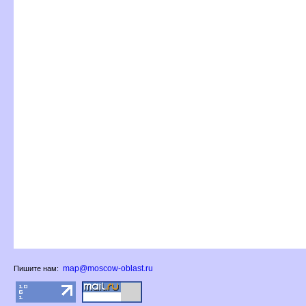
map@moscow-oblast.ru
Пишите нам: