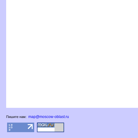
map@moscow-oblast.ru
Пишите нам: