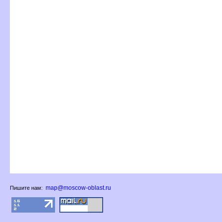
map@moscow-oblast.ru
Пишите нам: